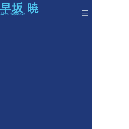
早坂 暁
kira Hayasaka