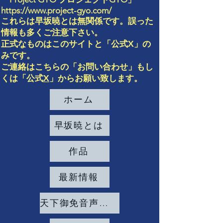
https://www.project-gyo.com/
これらは早坂暁とは無関係です。誤った
情報も多くご注意
下さい。
正式なものはこのサイト
と「
公式X」の
み
です。
ご連絡は
こちらの「お問い合わせ」もし
くは「公式
X
」からお願い致します。
ホーム
早坂暁とは
作品
最新情報
天下御免音声発掘