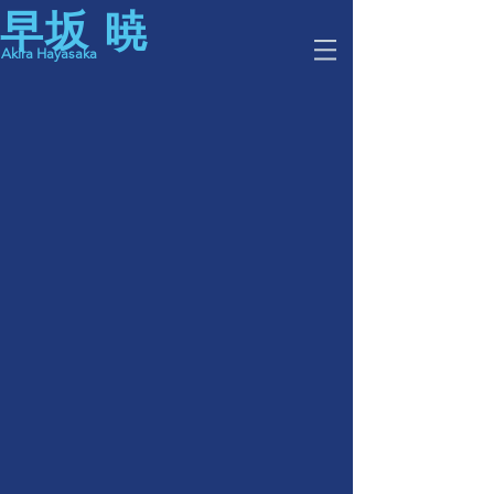
早坂 暁
kira Hayasaka