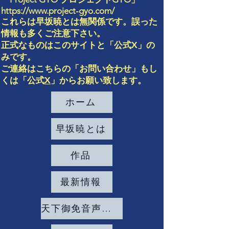
https://www.project-gyo.com/
これらは早坂暁とは無関係です。誤った
情報も多くご注意
下さい。
正式なものはこのサイト
と「
公式X」の
み
です。
ご連絡は
こちらの「お問い合わせ」もし
くは「公式
X
」からお願い致します。
ホーム
早坂暁とは
作品
最新情報
天下御免音声発掘