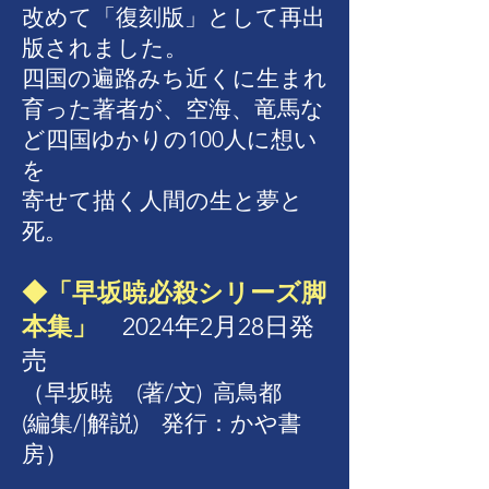
改めて「復刻版」として再出
版されました。
四国の遍路みち近くに生まれ
育った著者が、空海、竜馬な
ど四国ゆかりの100人に想い
を
寄せて描く人間の生と夢と
死。
◆「早坂暁必殺シリーズ脚
本集」
2024年2月28日発
売
（
早坂暁 (著/文)
高鳥都
(編集/|解説)
発行：
かや書
房）