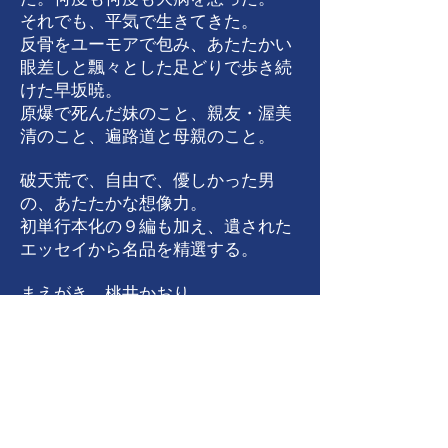
それでも、平気で生きてきた。
反骨をユーモアで包み、あたたかい
眼差しと飄々とした足どりで歩き続
けた早坂暁。
原爆で死んだ妹のこと、親友・渥美
清のこと、遍路道と母親のこと。
破天荒で、自由で、優しかった男
の、あたたかな想像力。
初単行本化の９編も加え、遺された
エッセイから名品を精選する。
​まえがき 桃井かおり
表紙絵 男鹿和雄（「となりのト
トロ」など、ジブリ映画の背景・美
術監督）
あとがき 富田由起子
★2019.10.07 読売新聞で書評＆紹