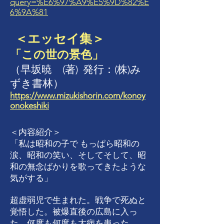
query=%E6%97%A9%E5%9D%82%E
6%9A%81
＜エッセイ集＞
「この世の景色」
（
早坂暁 (著)
発行：
(株)
み
ずき書林
）
https://www.mizukishorin.com/konoy
onokeshiki
＜内容紹介＞
「私は昭和の子で もっぱら昭和の
涙、昭和の笑い、そしてそして、昭
和の無念ばかりを歌ってきたような
気がする」
​超虚弱児で生まれた。戦争で死ぬと
覚悟した。被爆直後の広島に入っ
た。何度も何度も大病を患った。