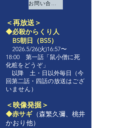
お問い合わせ
＜再放送＞
◆必殺からくり人
BS朝日（BS5）
2026.5/26(火)16:57〜
18:00 第一話「鼠小僧に死
化粧をどうぞ」
以降 土・日以外毎日（今
回第二話・四話の放送はござ
いません）
＜映像発掘＞
◆赤サギ
（森繁久彌、桃井
かおり他）