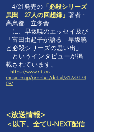
4/21発売の
「必殺シリーズ
異聞 27人の回想録」
著者・
高鳥都 立冬舎
に、早坂暁のエッセイ及び
「富田由起子が語る 早坂暁
と必殺シリーズの思い出」
というインタビューが掲
載されています。
https://www.rittor-
music.co.jp/product/detail/31233174
09/
<放送情報>
＜以下、全てU-NEXT配信