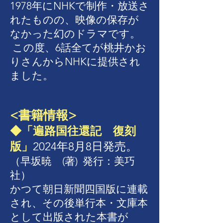
1978年にNHKで制作・放送さ
れたものの、映像の保存が
なかった幻のドラマです。
この度、6話全てが桃井かお
りさんからNHKに提供され
ました。
<書籍情報>
◆「遍路国往還記 復刻
版」
2024年8月8日発売。
（
早坂暁 (著)
発行：
美巧
社）
かつて朝日新聞四国版に連載
され、その後単行本・文庫本
として出版された本書が